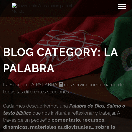
Skip
to
content
BLOG CATEGORY:
LA
PALABRA
La Sección LA PALABRA
nos servirá como marco de
todas las diferentes secciones.
Cada mes descubriremos una
Palabra de Dios, Salmo o
texto bíblico
que nos invitará a reflexionar y trabajar. A
través de un pequeño
comentario, recursos,
dinámicas, materiales audiovisuales… sobre la