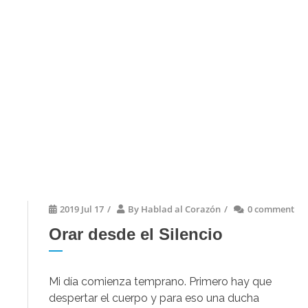
texto bíblico
que nos invitará a reflexionar y trabajar. A
través de un pequeño
comentario, recursos,
dinámicas, materiales audiovisuales… sobre la
Palabra
, encaminamos nuestra formación mensual
desde el punto de vista personal de los autores y su
mirada al mundo actual y forma de entender la Palabra y
el lenguaje de Dios.
2019 Jul 17
/
By
Hablad al Corazón
/
0 comment
Orar desde el Silencio
Mi día comienza temprano. Primero hay que
despertar el cuerpo y para eso una ducha