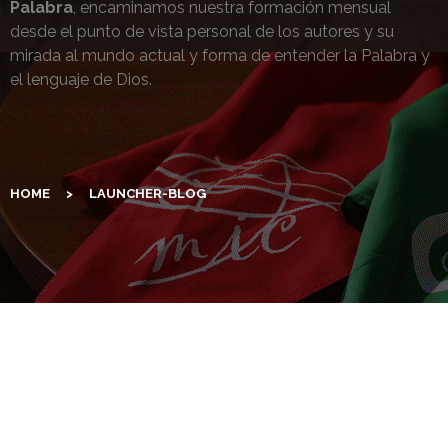
Palabra
, encaminamos nuestra formación mensual
desde el punto de vista personal de los autores y su
mirada al mundo actual y forma de entender la Palabra y
el lenguaje de Dios.
HOME
>
LAUNCHER-BLOG
La Sección LA PALABRA
nos servirá como marco de
todas las diferentes secciones.
Cada mes descubriremos una
Palabra de Dios, Salmo o