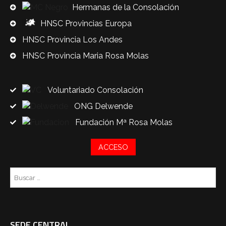
Hermanas de la Consolación
HNSC Provincias Europa
HNSC Provincia Los Andes
HNSC Provincia Maria Rosa Molas
Voluntariado Consolación
ONG Delwende
Fundación Mª Rosa Molas
ACCESO
Bu
SEDE CENTRAL