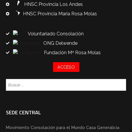
HNSC Provincia Los Andes
HNSC Provincia Maria Rosa Molas
Voluntariado Consolación
ONG Delwende
Fundación Mª Rosa Molas
ACCESO
Bu
SEDE CENTRAL
Movimiento Consolación para el Mundo Casa Generalicia