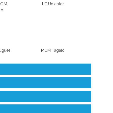
COM
LC Un color
lo
ugués
MCM Tagalo