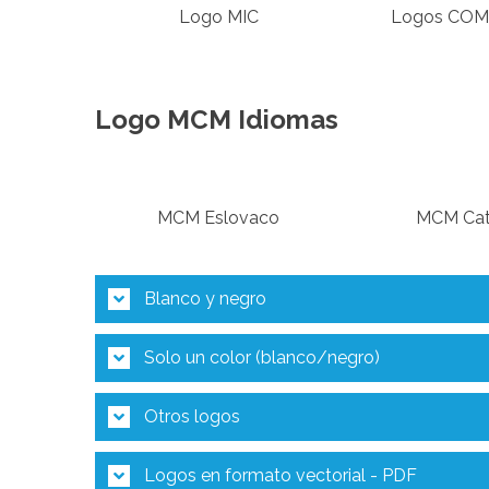
Logo MIC
Logos COM
Logo MCM Idiomas
MCM Eslovaco
MCM Cat
Blanco y negro
Solo un color (blanco/negro)
Otros logos
Logos en formato vectorial - PDF