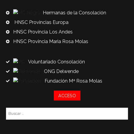
Hermanas de la Consolación
HNSC Provincias Europa
HNSC Provincia Los Andes
HNSC Provincia Maria Rosa Molas
Voluntariado Consolación
ONG Delwende
Fundación Mª Rosa Molas
ACCESO
Bu