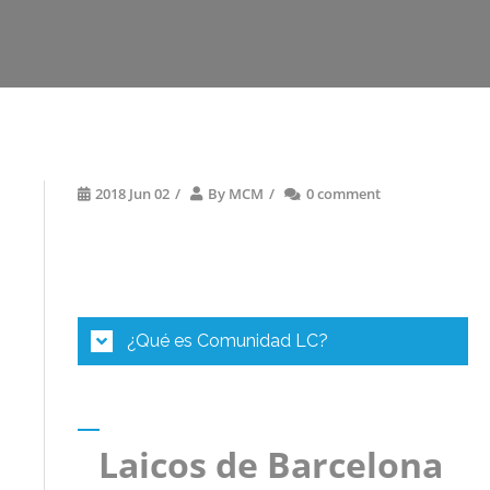
2018 Jun 02
/
By
MCM
/
0 comment
El Grupo de Laicos de Barcelona (Venezuela) es una comunidad con gran
recorrido, una familia que
ha caminado unida junto a las hermanas
para llevar
la alegría de la consolación a los demás. Nos reunimos cada 15 días para
compartir la palabra de Dios, temas consolacionistas y nuestras experiencias de
vida.
¿Qué es Comunidad LC?
.
Laicos de Barcelona