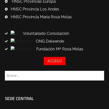
HNSC Provincias Europa
HNSC Provincia Los Andes
HNSC Provincia Maria Rosa Molas
Voluntariado Consolación
ONG Delwende
Fundación Mª Rosa Molas
ACCESO
Bu
SEDE CENTRAL