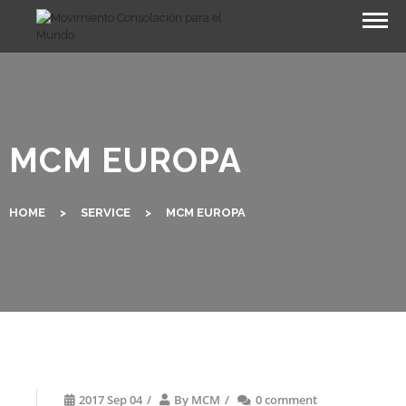
Skip
to
content
MCM EUROPA
HOME
>
SERVICE
>
MCM EUROPA
2017 Sep 04
/
By
MCM
/
0 comment