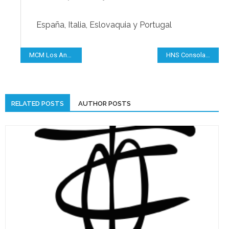
España, Italia, Eslovaquia y Portugal
Navegación
MCM Los Andes
HNS Consolación
de
entradas
RELATED POSTS
AUTHOR POSTS