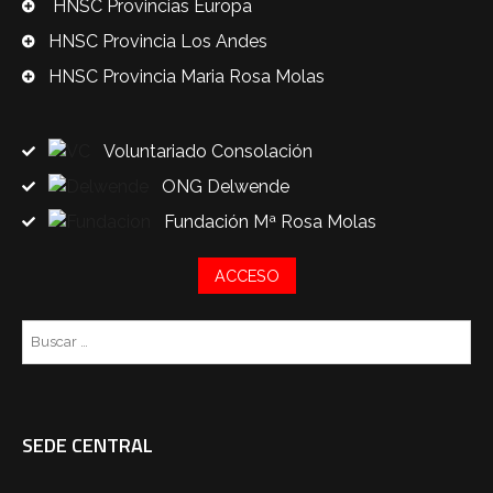
HNSC Provincias Europa
HNSC Provincia Los Andes
HNSC Provincia Maria Rosa Molas
Voluntariado Consolación
ONG Delwende
Fundación Mª Rosa Molas
ACCESO
Bu
SEDE CENTRAL