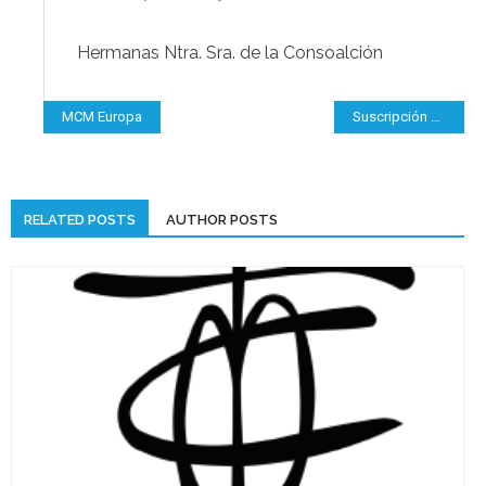
Hermanas Ntra. Sra. de la Consoalción
Navegación
MCM Europa
Suscripción Blog LC
de
entradas
RELATED POSTS
AUTHOR POSTS