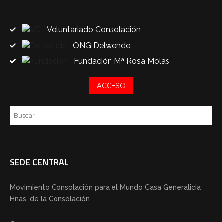
Voluntariado Consolación
ONG Delwende
Fundación Mª Rosa Molas
ACCESO
Bu
SEDE CENTRAL
Movimiento Consolación para el Mundo Casa Generalicia
Hnas. de la Consolación