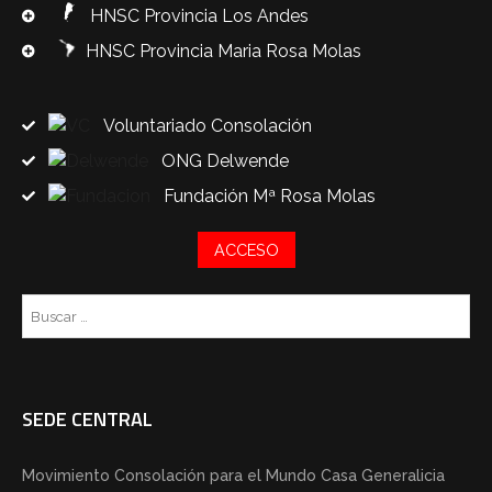
HNSC Provincia Los Andes
HNSC Provincia Maria Rosa Molas
Voluntariado Consolación
ONG Delwende
Fundación Mª Rosa Molas
ACCESO
Bu
SEDE CENTRAL
Movimiento Consolación para el Mundo Casa Generalicia