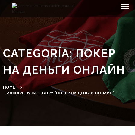
Skip
to
content
CATEGORÍA:
ПОКЕР
НА ДЕНЬГИ ОНЛАЙН
HOME
>
ARCHIVE BY CATEGORY "ПОКЕР НА ДЕНЬГИ ОНЛАЙН"