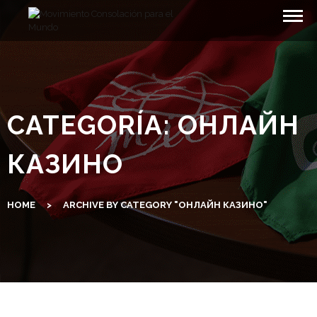
Skip
to
content
CATEGORÍA:
ОНЛАЙН
КАЗИНО
HOME
>
ARCHIVE BY CATEGORY "ОНЛАЙН КАЗИНО"