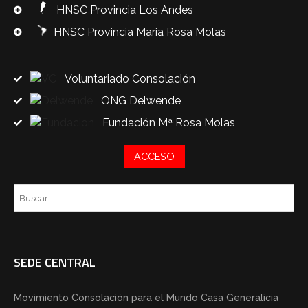
HNSC Provincia Los Andes
HNSC Provincia Maria Rosa Molas
Voluntariado Consolación
ONG Delwende
Fundación Mª Rosa Molas
ACCESO
Bu
SEDE CENTRAL
Movimiento Consolación para el Mundo Casa Generalicia