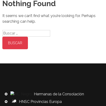
Nothing Found
It seems we can’t find what you’re looking for. Perhaps
searching can help.
Buscar:
Hermanas de la Consolación
HNSC Provincias Europa