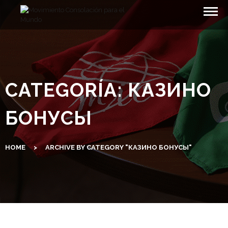
Skip
to
content
CATEGORÍA:
КАЗИНО
БОНУСЫ
HOME
>
ARCHIVE BY CATEGORY "КАЗИНО БОНУСЫ"